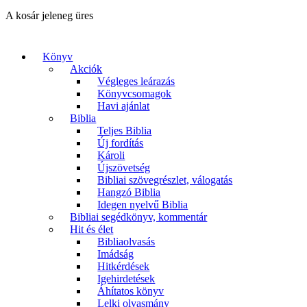
A kosár jeleneg üres
Könyv
Akciók
Végleges leárazás
Könyvcsomagok
Havi ajánlat
Biblia
Teljes Biblia
Új fordítás
Károli
Újszövetség
Bibliai szövegrészlet, válogatás
Hangzó Biblia
Idegen nyelvű Biblia
Bibliai segédkönyv, kommentár
Hit és élet
Bibliaolvasás
Imádság
Hitkérdések
Igehirdetések
Áhítatos könyv
Lelki olvasmány