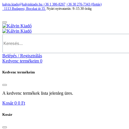
kalvin.kiado@kalvinkiado.hu
+36 1 386-8267
+36 30 276-7343 (flottás)
1113
Budapest,
Bocskai út 35.
Nyári nyitvatartás:
9–15.30 óráig
Belépés / Regisztrálás
Kedvenc termékeim
0
Kedvenc termékeim
A kedvenc termékek lista jelenleg üres.
Kosár
0
0 Ft
Kosár