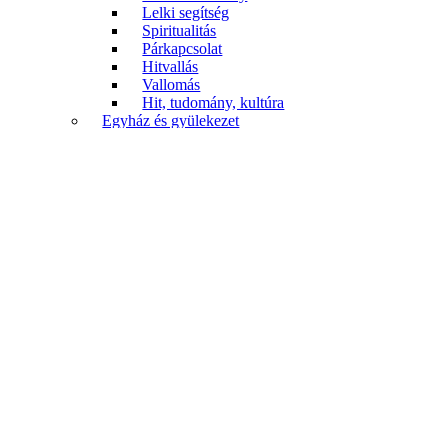
Lelki segítség
Spiritualitás
Párkapcsolat
Hitvallás
Vallomás
Hit, tudomány, kultúra
Egyház és gyülekezet
Hitvallás
Istentisztelet
Egyházismeret
Egyháztörténet
Gyülekezeti élet
Misszió
Diakónia
Életrajz
Évkönyv
Ami nem könyv
Nyomtatvány
Gyerekek és fiatalok
Szakkönyv
Biblikus szakkönyv
Rendszeres teológia
Gyakorlati teológia
Egyháztörténet
Katechetika