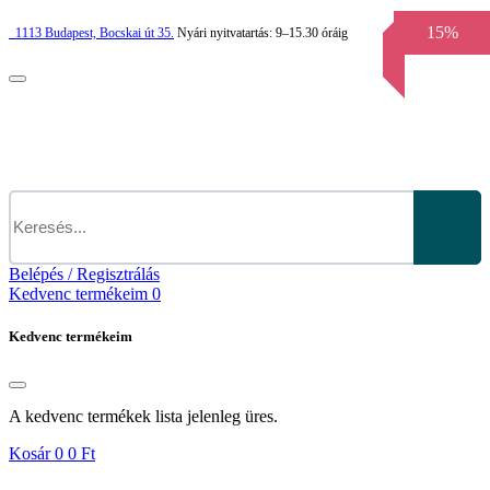
15%
1113
Budapest,
Bocskai út 35.
Nyári nyitvatartás:
9–15.30 óráig
Belépés / Regisztrálás
Kedvenc termékeim
0
Kedvenc termékeim
A kedvenc termékek lista jelenleg üres.
Kosár
0
0 Ft