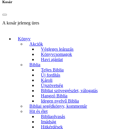
Kosár
A kosár jeleneg üres
Könyv
Akciók
Végleges leárazás
Könyvcsomagok
Havi ajánlat
Biblia
Teljes Biblia
Új fordítás
Károli
Újszövetség
Bibliai szövegrészlet, válogatás
Hangzó Biblia
Idegen nyelvű Biblia
Bibliai segédkönyv, kommentár
Hit és élet
Bibliaolvasás
Imádság
Hitkérdések