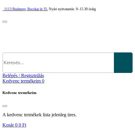
1113
Budapest,
Bocskai út 35.
Nyári nyitvatartás:
9–15.30 óráig
Belépés / Regisztrálás
Kedvenc termékeim
0
Kedvenc termékeim
A kedvenc termékek lista jelenleg üres.
Kosár
0
0 Ft