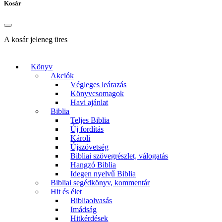
Kosár
A kosár jeleneg üres
Könyv
Akciók
Végleges leárazás
Könyvcsomagok
Havi ajánlat
Biblia
Teljes Biblia
Új fordítás
Károli
Újszövetség
Bibliai szövegrészlet, válogatás
Hangzó Biblia
Idegen nyelvű Biblia
Bibliai segédkönyv, kommentár
Hit és élet
Bibliaolvasás
Imádság
Hitkérdések