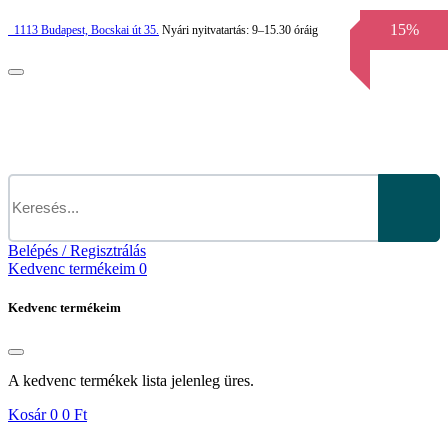
15%
1113
Budapest,
Bocskai út 35.
Nyári nyitvatartás:
9–15.30 óráig
Belépés / Regisztrálás
Kedvenc termékeim
0
Kedvenc termékeim
A kedvenc termékek lista jelenleg üres.
Kosár
0
0 Ft