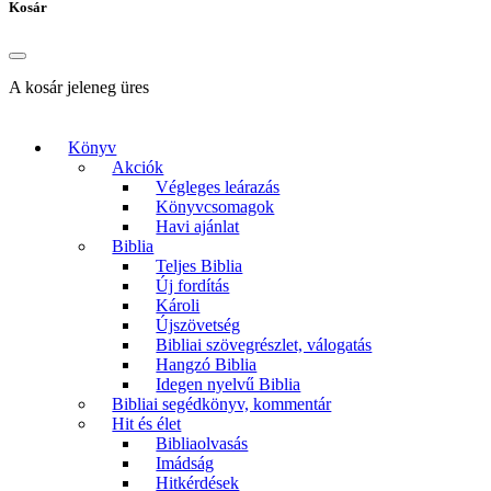
Kosár
A kosár jeleneg üres
Könyv
Akciók
Végleges leárazás
Könyvcsomagok
Havi ajánlat
Biblia
Teljes Biblia
Új fordítás
Károli
Újszövetség
Bibliai szövegrészlet, válogatás
Hangzó Biblia
Idegen nyelvű Biblia
Bibliai segédkönyv, kommentár
Hit és élet
Bibliaolvasás
Imádság
Hitkérdések