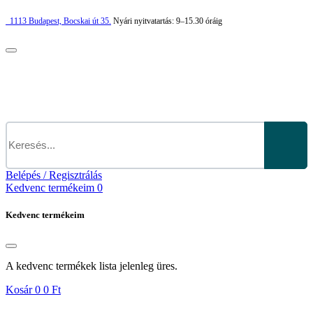
1113
Budapest,
Bocskai út 35.
Nyári nyitvatartás:
9–15.30 óráig
Belépés / Regisztrálás
Kedvenc termékeim
0
Kedvenc termékeim
A kedvenc termékek lista jelenleg üres.
Kosár
0
0 Ft