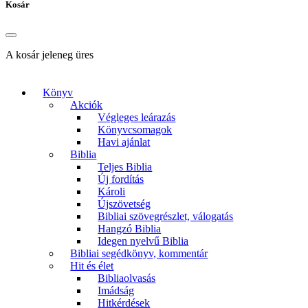
Kosár
A kosár jeleneg üres
Könyv
Akciók
Végleges leárazás
Könyvcsomagok
Havi ajánlat
Biblia
Teljes Biblia
Új fordítás
Károli
Újszövetség
Bibliai szövegrészlet, válogatás
Hangzó Biblia
Idegen nyelvű Biblia
Bibliai segédkönyv, kommentár
Hit és élet
Bibliaolvasás
Imádság
Hitkérdések