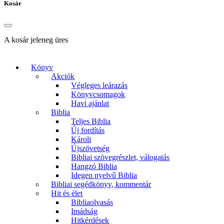
Kosár
A kosár jeleneg üres
Könyv
Akciók
Végleges leárazás
Könyvcsomagok
Havi ajánlat
Biblia
Teljes Biblia
Új fordítás
Károli
Újszövetség
Bibliai szövegrészlet, válogatás
Hangzó Biblia
Idegen nyelvű Biblia
Bibliai segédkönyv, kommentár
Hit és élet
Bibliaolvasás
Imádság
Hitkérdések