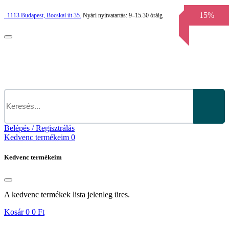
15%
1113
Budapest,
Bocskai út 35.
Nyári nyitvatartás:
9–15.30 óráig
Belépés / Regisztrálás
Kedvenc termékeim
0
Kedvenc termékeim
A kedvenc termékek lista jelenleg üres.
Kosár
0
0 Ft