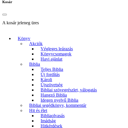
Kosár
A kosár jeleneg üres
Könyv
Akciók
Végleges leárazás
Könyvcsomagok
Havi ajánlat
Biblia
Teljes Biblia
Új fordítás
Károli
Újszövetség
Bibliai szövegrészlet, válogatás
Hangzó Biblia
Idegen nyelvű Biblia
Bibliai segédkönyv, kommentár
Hit és élet
Bibliaolvasás
Imádság
Hitkérdések