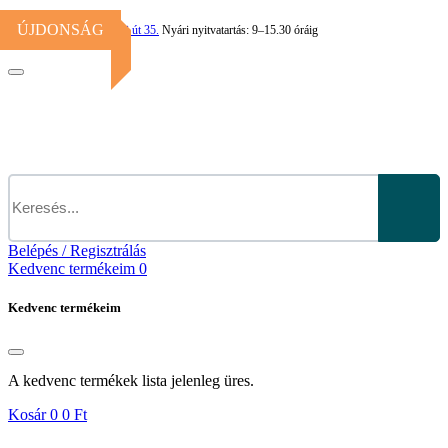
ÚJDONSÁG
1113
Budapest,
Bocskai út 35.
Nyári nyitvatartás:
9–15.30 óráig
Belépés / Regisztrálás
Kedvenc termékeim
0
Kedvenc termékeim
A kedvenc termékek lista jelenleg üres.
Kosár
0
0 Ft