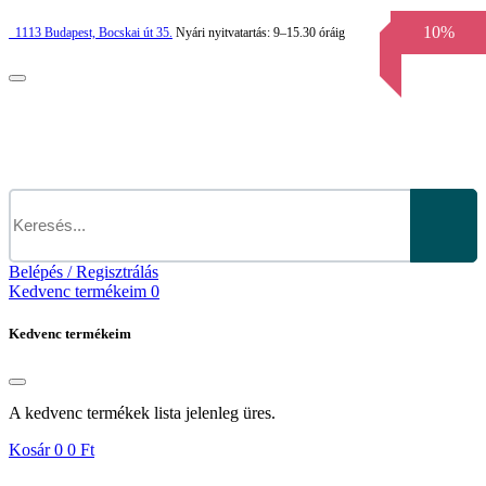
10%
1113
Budapest,
Bocskai út 35.
Nyári nyitvatartás:
9–15.30 óráig
Belépés / Regisztrálás
Kedvenc termékeim
0
Kedvenc termékeim
A kedvenc termékek lista jelenleg üres.
Kosár
0
0 Ft