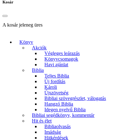
Kosár
A kosár jeleneg üres
Könyv
Akciók
Végleges leárazás
Könyvcsomagok
Havi ajánlat
Biblia
Teljes Biblia
Új fordítás
Károli
Újszövetség
Bibliai szövegrészlet, válogatás
Hangzó Biblia
Idegen nyelvű Biblia
Bibliai segédkönyv, kommentár
Hit és élet
Bibliaolvasás
Imádság
Hitkérdések