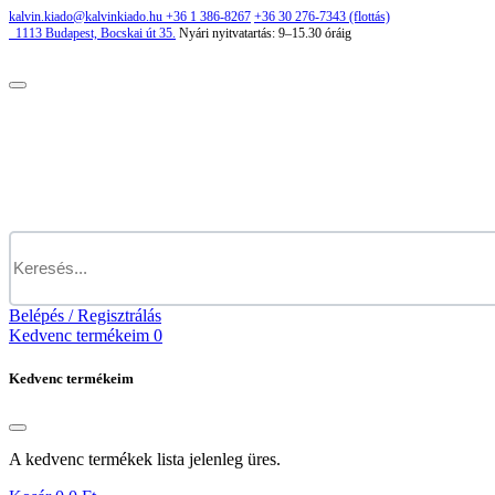
kalvin.kiado@kalvinkiado.hu
+36 1 386-8267
+36 30 276-7343 (flottás)
1113
Budapest,
Bocskai út 35.
Nyári nyitvatartás:
9–15.30 óráig
Belépés / Regisztrálás
Kedvenc termékeim
0
Kedvenc termékeim
A kedvenc termékek lista jelenleg üres.