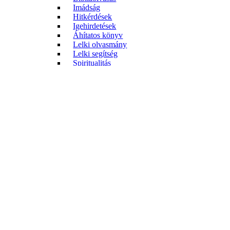
Imádság
Hitkérdések
Igehirdetések
Áhítatos könyv
Lelki olvasmány
Lelki segítség
Spiritualitás
Párkapcsolat
Hitvallás
Vallomás
Hit, tudomány, kultúra
Egyház és gyülekezet
Hitvallás
Istentisztelet
Egyházismeret
Egyháztörténet
Gyülekezeti élet
Misszió
Diakónia
Életrajz
Évkönyv
Ami nem könyv
Nyomtatvány
Gyerekek és fiatalok
Szakkönyv