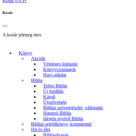
Kosár
0
0 Ft
Kosár
A kosár jeleneg üres
Könyv
Akciók
Végleges leárazás
Könyvcsomagok
Havi ajánlat
Biblia
Teljes Biblia
Új fordítás
Károli
Újszövetség
Bibliai szövegrészlet, válogatás
Hangzó Biblia
Idegen nyelvű Biblia
Bibliai segédkönyv, kommentár
Hit és élet
Bibliaolvasás