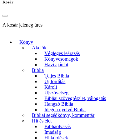
A kosár jeleneg üres
Könyv
Akciók
Végleges leárazás
Könyvcsomagok
Havi ajánlat
Biblia
Teljes Biblia
Új fordítás
Károli
Újszövetség
Bibliai szövegrészlet, válogatás
Hangzó Biblia
Idegen nyelvű Biblia
Bibliai segédkönyv, kommentár
Hit és élet
Bibliaolvasás
Imádság
Hitkérdések
Igehirdetések
Áhítatos könyv
Lelki olvasmány