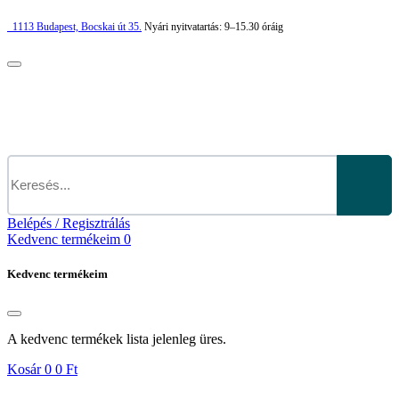
1113
Budapest,
Bocskai út 35.
Nyári nyitvatartás:
9–15.30 óráig
Belépés / Regisztrálás
Kedvenc termékeim
0
Kedvenc termékeim
A kedvenc termékek lista jelenleg üres.
Kosár
0
0 Ft
Kosár