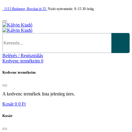
1113
Budapest,
Bocskai út 35.
Nyári nyitvatartás:
9–15.30 óráig
Belépés / Regisztrálás
Kedvenc termékeim
0
Kedvenc termékeim
A kedvenc termékek lista jelenleg üres.
Kosár
0
0 Ft
Kosár