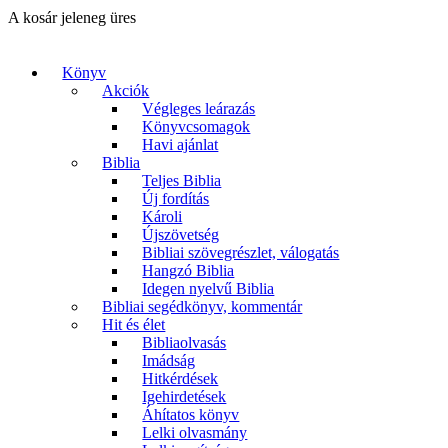
A kosár jeleneg üres
Könyv
Akciók
Végleges leárazás
Könyvcsomagok
Havi ajánlat
Biblia
Teljes Biblia
Új fordítás
Károli
Újszövetség
Bibliai szövegrészlet, válogatás
Hangzó Biblia
Idegen nyelvű Biblia
Bibliai segédkönyv, kommentár
Hit és élet
Bibliaolvasás
Imádság
Hitkérdések
Igehirdetések
Áhítatos könyv
Lelki olvasmány