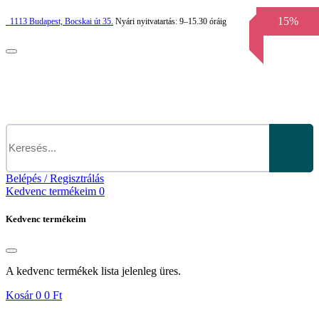
15%
1113
Budapest,
Bocskai út 35.
Nyári nyitvatartás:
9–15.30 óráig
Belépés / Regisztrálás
Kedvenc termékeim
0
Kedvenc termékeim
A kedvenc termékek lista jelenleg üres.
Kosár
0
0 Ft