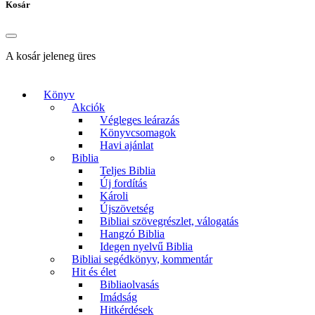
Kosár
A kosár jeleneg üres
Könyv
Akciók
Végleges leárazás
Könyvcsomagok
Havi ajánlat
Biblia
Teljes Biblia
Új fordítás
Károli
Újszövetség
Bibliai szövegrészlet, válogatás
Hangzó Biblia
Idegen nyelvű Biblia
Bibliai segédkönyv, kommentár
Hit és élet
Bibliaolvasás
Imádság
Hitkérdések