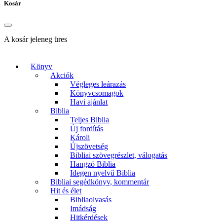
Kosár
A kosár jeleneg üres
Könyv
Akciók
Végleges leárazás
Könyvcsomagok
Havi ajánlat
Biblia
Teljes Biblia
Új fordítás
Károli
Újszövetség
Bibliai szövegrészlet, válogatás
Hangzó Biblia
Idegen nyelvű Biblia
Bibliai segédkönyv, kommentár
Hit és élet
Bibliaolvasás
Imádság
Hitkérdések