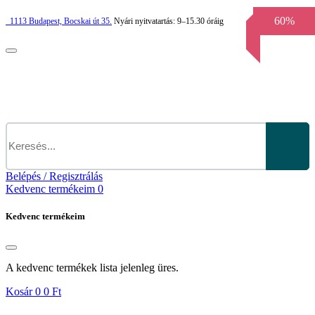
60%
1113
Budapest,
Bocskai út 35.
Nyári nyitvatartás:
9–15.30 óráig
Belépés / Regisztrálás
Kedvenc termékeim
0
Kedvenc termékeim
A kedvenc termékek lista jelenleg üres.
Kosár
0
0 Ft