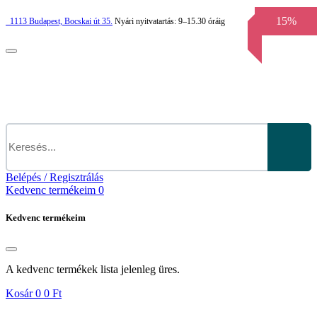
15%
1113
Budapest,
Bocskai út 35.
Nyári nyitvatartás:
9–15.30 óráig
Belépés / Regisztrálás
Kedvenc termékeim
0
Kedvenc termékeim
A kedvenc termékek lista jelenleg üres.
Kosár
0
0 Ft