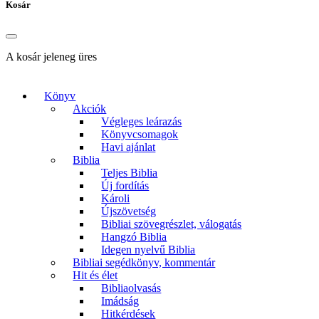
Kosár
A kosár jeleneg üres
Könyv
Akciók
Végleges leárazás
Könyvcsomagok
Havi ajánlat
Biblia
Teljes Biblia
Új fordítás
Károli
Újszövetség
Bibliai szövegrészlet, válogatás
Hangzó Biblia
Idegen nyelvű Biblia
Bibliai segédkönyv, kommentár
Hit és élet
Bibliaolvasás
Imádság
Hitkérdések