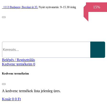
15%
1113
Budapest,
Bocskai út 35.
Nyári nyitvatartás:
9–15.30 óráig
Belépés / Regisztrálás
Kedvenc termékeim
0
Kedvenc termékeim
A kedvenc termékek lista jelenleg üres.
Kosár
0
0 Ft