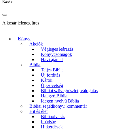
Kosár
A kosár jeleneg üres
Könyv
Akciók
Végleges leárazás
Könyvcsomagok
Havi ajánlat
Biblia
Teljes Biblia
Új fordítás
Károli
Újszövetség
Bibliai szövegrészlet, válogatás
Hangzó Biblia
Idegen nyelvű Biblia
Bibliai segédkönyv, kommentár
Hit és élet
Bibliaolvasás
Imádság
Hitkérdések