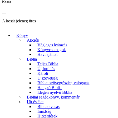
Kosár
A kosár jeleneg üres
Könyv
Akciók
Végleges leárazás
Könyvcsomagok
Havi ajánlat
Biblia
Teljes Biblia
Új fordítás
Károli
Újszövetség
Bibliai szövegrészlet, válogatás
Hangzó Biblia
Idegen nyelvű Biblia
Bibliai segédkönyv, kommentár
Hit és élet
Bibliaolvasás
Imádság
Hitkérdések