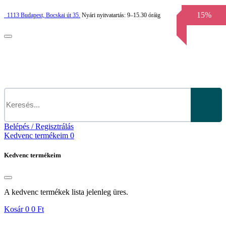
15%
1113
Budapest,
Bocskai út 35.
Nyári nyitvatartás:
9–15.30 óráig
Belépés / Regisztrálás
Kedvenc termékeim
0
Kedvenc termékeim
A kedvenc termékek lista jelenleg üres.
Kosár
0
0 Ft