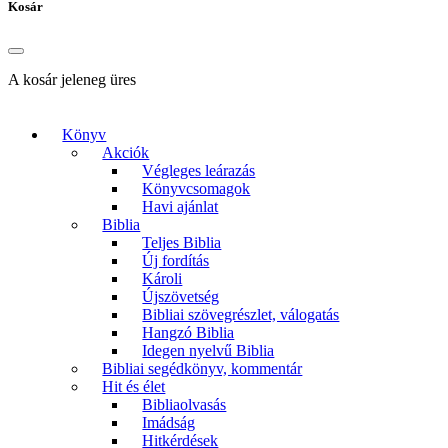
Kosár
A kosár jeleneg üres
Könyv
Akciók
Végleges leárazás
Könyvcsomagok
Havi ajánlat
Biblia
Teljes Biblia
Új fordítás
Károli
Újszövetség
Bibliai szövegrészlet, válogatás
Hangzó Biblia
Idegen nyelvű Biblia
Bibliai segédkönyv, kommentár
Hit és élet
Bibliaolvasás
Imádság
Hitkérdések