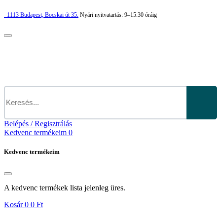
1113
Budapest,
Bocskai út 35.
Nyári nyitvatartás:
9–15.30 óráig
Belépés / Regisztrálás
Kedvenc termékeim
0
Kedvenc termékeim
A kedvenc termékek lista jelenleg üres.
Kosár
0
0 Ft