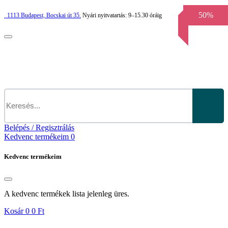
50%
1113
Budapest,
Bocskai út 35.
Nyári nyitvatartás:
9–15.30 óráig
Belépés / Regisztrálás
Kedvenc termékeim
0
Kedvenc termékeim
A kedvenc termékek lista jelenleg üres.
Kosár
0
0 Ft