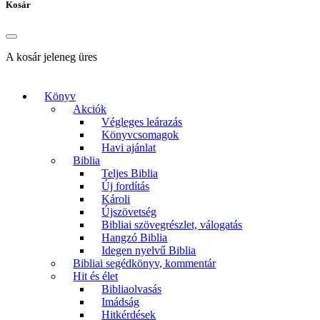
Kosár
A kosár jeleneg üres
Könyv
Akciók
Végleges leárazás
Könyvcsomagok
Havi ajánlat
Biblia
Teljes Biblia
Új fordítás
Károli
Újszövetség
Bibliai szövegrészlet, válogatás
Hangzó Biblia
Idegen nyelvű Biblia
Bibliai segédkönyv, kommentár
Hit és élet
Bibliaolvasás
Imádság
Hitkérdések