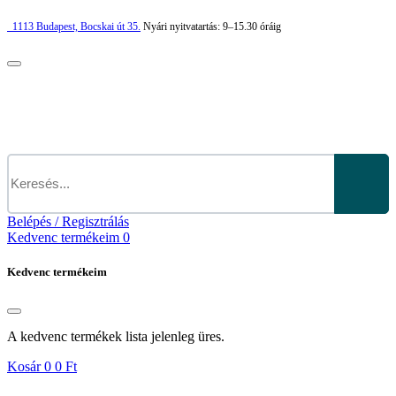
1113
Budapest,
Bocskai út 35.
Nyári nyitvatartás:
9–15.30 óráig
Belépés / Regisztrálás
Kedvenc termékeim
0
Kedvenc termékeim
A kedvenc termékek lista jelenleg üres.
Kosár
0
0 Ft