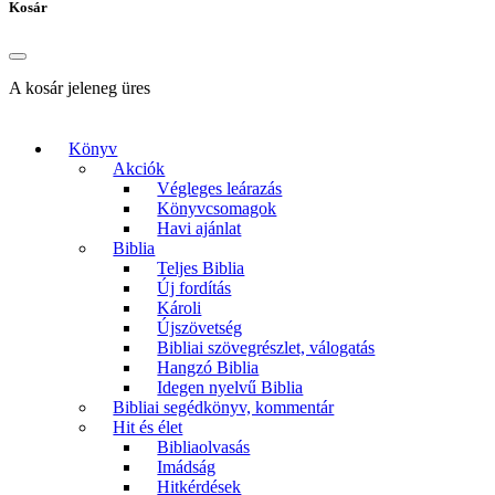
Kosár
A kosár jeleneg üres
Könyv
Akciók
Végleges leárazás
Könyvcsomagok
Havi ajánlat
Biblia
Teljes Biblia
Új fordítás
Károli
Újszövetség
Bibliai szövegrészlet, válogatás
Hangzó Biblia
Idegen nyelvű Biblia
Bibliai segédkönyv, kommentár
Hit és élet
Bibliaolvasás
Imádság
Hitkérdések