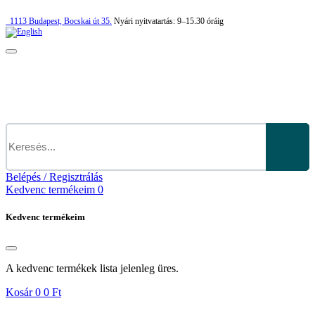
1113
Budapest,
Bocskai út 35.
Nyári nyitvatartás:
9–15.30 óráig
Belépés / Regisztrálás
Kedvenc termékeim
0
Kedvenc termékeim
A kedvenc termékek lista jelenleg üres.
Kosár
0
0 Ft