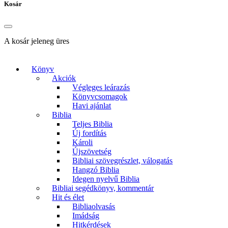
Kosár
A kosár jeleneg üres
Könyv
Akciók
Végleges leárazás
Könyvcsomagok
Havi ajánlat
Biblia
Teljes Biblia
Új fordítás
Károli
Újszövetség
Bibliai szövegrészlet, válogatás
Hangzó Biblia
Idegen nyelvű Biblia
Bibliai segédkönyv, kommentár
Hit és élet
Bibliaolvasás
Imádság
Hitkérdések