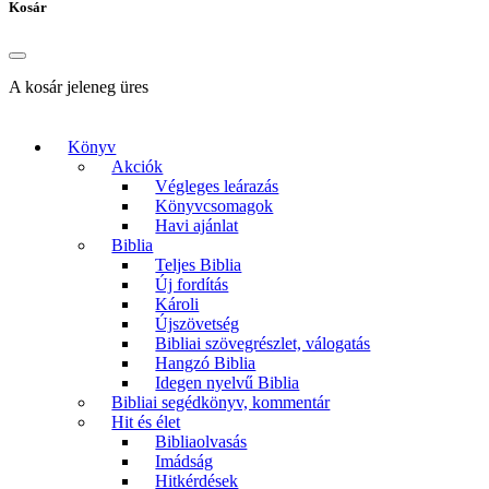
Kosár
A kosár jeleneg üres
Könyv
Akciók
Végleges leárazás
Könyvcsomagok
Havi ajánlat
Biblia
Teljes Biblia
Új fordítás
Károli
Újszövetség
Bibliai szövegrészlet, válogatás
Hangzó Biblia
Idegen nyelvű Biblia
Bibliai segédkönyv, kommentár
Hit és élet
Bibliaolvasás
Imádság
Hitkérdések