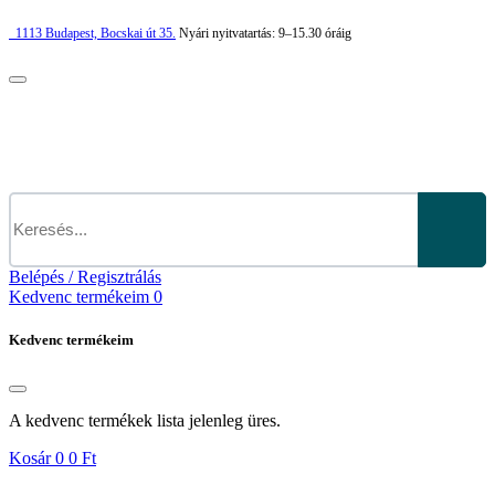
1113
Budapest,
Bocskai út 35.
Nyári nyitvatartás:
9–15.30 óráig
Belépés / Regisztrálás
Kedvenc termékeim
0
Kedvenc termékeim
A kedvenc termékek lista jelenleg üres.
Kosár
0
0 Ft