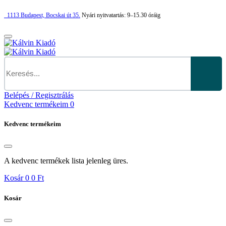
1113
Budapest,
Bocskai út 35.
Nyári nyitvatartás:
9–15.30 óráig
Belépés / Regisztrálás
Kedvenc termékeim
0
Kedvenc termékeim
A kedvenc termékek lista jelenleg üres.
Kosár
0
0 Ft
Kosár