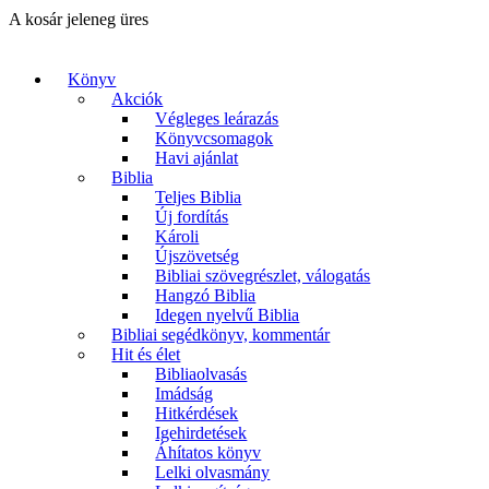
A kosár jeleneg üres
Könyv
Akciók
Végleges leárazás
Könyvcsomagok
Havi ajánlat
Biblia
Teljes Biblia
Új fordítás
Károli
Újszövetség
Bibliai szövegrészlet, válogatás
Hangzó Biblia
Idegen nyelvű Biblia
Bibliai segédkönyv, kommentár
Hit és élet
Bibliaolvasás
Imádság
Hitkérdések
Igehirdetések
Áhítatos könyv
Lelki olvasmány