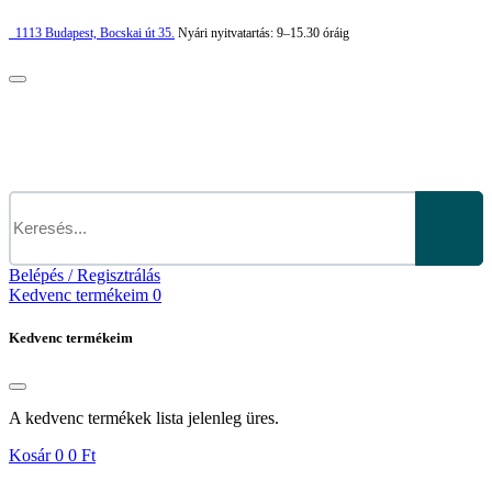
1113
Budapest,
Bocskai út 35.
Nyári nyitvatartás:
9–15.30 óráig
Belépés / Regisztrálás
Kedvenc termékeim
0
Kedvenc termékeim
A kedvenc termékek lista jelenleg üres.
Kosár
0
0 Ft