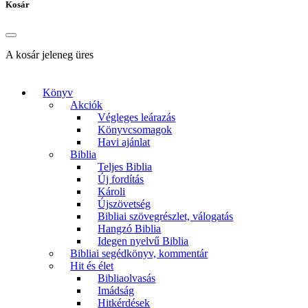
Kosár
A kosár jeleneg üres
Könyv
Akciók
Végleges leárazás
Könyvcsomagok
Havi ajánlat
Biblia
Teljes Biblia
Új fordítás
Károli
Újszövetség
Bibliai szövegrészlet, válogatás
Hangzó Biblia
Idegen nyelvű Biblia
Bibliai segédkönyv, kommentár
Hit és élet
Bibliaolvasás
Imádság
Hitkérdések