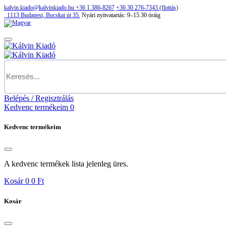
kalvin.kiado@kalvinkiado.hu
+36 1 386-8267
+36 30 276-7343 (flottás)
1113
Budapest,
Bocskai út 35.
Nyári nyitvatartás:
9–15.30 óráig
Belépés / Regisztrálás
Kedvenc termékeim
0
Kedvenc termékeim
A kedvenc termékek lista jelenleg üres.
Kosár
0
0 Ft
Kosár