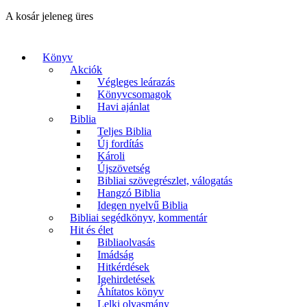
A kosár jeleneg üres
Könyv
Akciók
Végleges leárazás
Könyvcsomagok
Havi ajánlat
Biblia
Teljes Biblia
Új fordítás
Károli
Újszövetség
Bibliai szövegrészlet, válogatás
Hangzó Biblia
Idegen nyelvű Biblia
Bibliai segédkönyv, kommentár
Hit és élet
Bibliaolvasás
Imádság
Hitkérdések
Igehirdetések
Áhítatos könyv
Lelki olvasmány