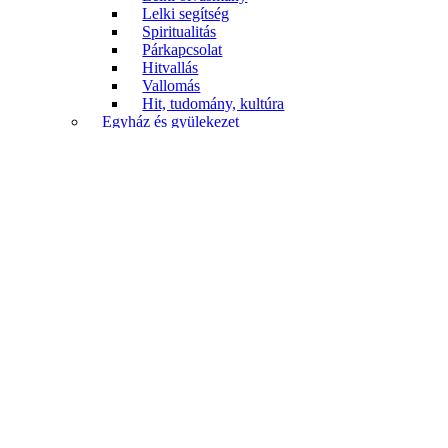
Lelki segítség
Spiritualitás
Párkapcsolat
Hitvallás
Vallomás
Hit, tudomány, kultúra
Egyház és gyülekezet
Hitvallás
Istentisztelet
Egyházismeret
Egyháztörténet
Gyülekezeti élet
Misszió
Diakónia
Életrajz
Évkönyv
Ami nem könyv
Nyomtatvány
Gyerekek és fiatalok
Szakkönyv
Biblikus szakkönyv
Rendszeres teológia
Gyakorlati teológia
Egyháztörténet
Katechetika