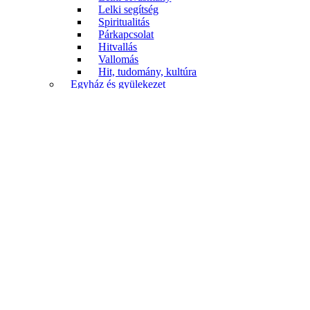
Lelki segítség
Spiritualitás
Párkapcsolat
Hitvallás
Vallomás
Hit, tudomány, kultúra
Egyház és gyülekezet
Hitvallás
Istentisztelet
Egyházismeret
Egyháztörténet
Gyülekezeti élet
Misszió
Diakónia
Életrajz
Évkönyv
Ami nem könyv
Nyomtatvány
Gyerekek és fiatalok
Szakkönyv
Biblikus szakkönyv
Rendszeres teológia
Gyakorlati teológia
Egyháztörténet
Katechetika