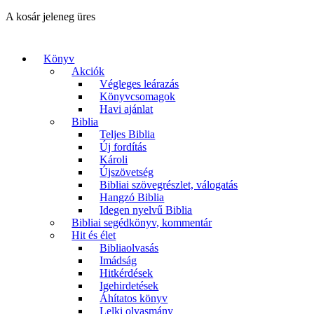
A kosár jeleneg üres
Könyv
Akciók
Végleges leárazás
Könyvcsomagok
Havi ajánlat
Biblia
Teljes Biblia
Új fordítás
Károli
Újszövetség
Bibliai szövegrészlet, válogatás
Hangzó Biblia
Idegen nyelvű Biblia
Bibliai segédkönyv, kommentár
Hit és élet
Bibliaolvasás
Imádság
Hitkérdések
Igehirdetések
Áhítatos könyv
Lelki olvasmány