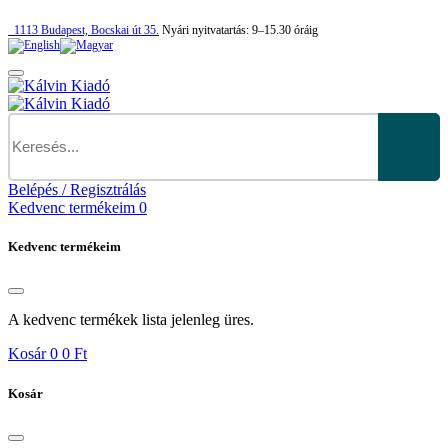
1113
Budapest,
Bocskai út 35.
Nyári nyitvatartás:
9–15.30 óráig
Belépés / Regisztrálás
Kedvenc termékeim
0
Kedvenc termékeim
A kedvenc termékek lista jelenleg üres.
Kosár
0
0 Ft
Kosár