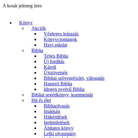
A kosár jeleneg üres
Könyv
Akciók
Végleges leárazás
Könyvcsomagok
Havi ajánlat
Biblia
Teljes Biblia
Új fordítás
Károli
Újszövetség
Bibliai szövegrészlet, válogatás
Hangzó Biblia
Idegen nyelvű Biblia
Bibliai segédkönyv, kommentár
Hit és élet
Bibliaolvasás
Imádság
Hitkérdések
Igehirdetések
Áhítatos könyv
Lelki olvasmány