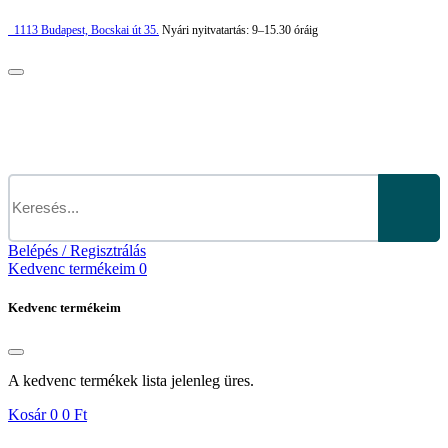
1113
Budapest,
Bocskai út 35.
Nyári nyitvatartás:
9–15.30 óráig
Belépés / Regisztrálás
Kedvenc termékeim
0
Kedvenc termékeim
A kedvenc termékek lista jelenleg üres.
Kosár
0
0 Ft